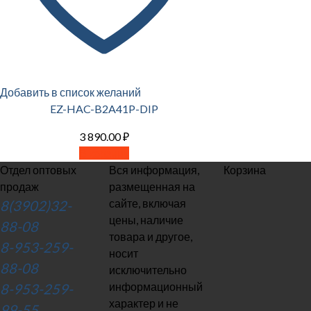
Добавить в список желаний
EZ-HAC-B2A41P-DIP
3 890.00
₽
В корзину
Отдел оптовых
Вся информация,
Корзина
продаж
размещенная на
сайте, включая
8(3902)32-
цены, наличие
88-08
товара и другое,
8-953-259-
носит
88-08
исключительно
информационный
8-953-259-
характер и не
99-55