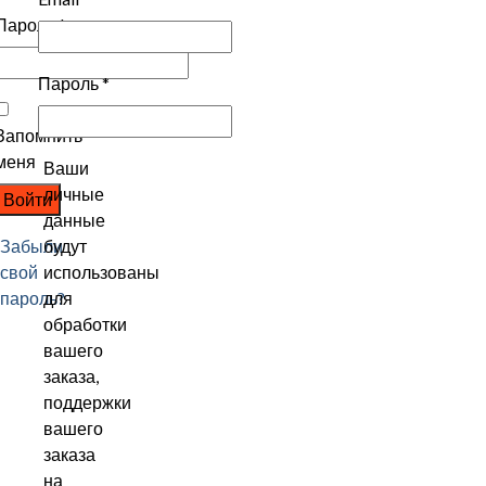
Пароль
*
Пароль
*
Запомнить
меня
Ваши
личные
Войти
данные
Забыли
будут
свой
использованы
пароль?
для
обработки
вашего
заказа,
поддержки
вашего
заказа
на