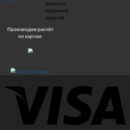
является
публичной
офертой
Производим расчёт
по картам: