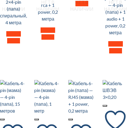
2×4-pin
НЕТ В
НЕТ В
НЕТ В
НЕТ В
далее
rca + 1
— 4-pin
(папа)
НАЛИЧИИ
НАЛИЧИИ
НАЛИЧИИ
НАЛИЧИИ
power, 0,2
(папа) + 1
спиральный,
метра
audio + 1
4 метра
power, 0,2
Читать
метра
Читать
далее
далее
Читать
далее