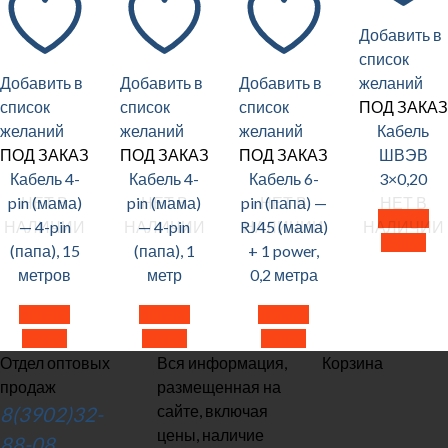
Добавить в
список
Добавить в
Добавить в
Добавить в
желаний
список
список
список
ПОД ЗАКАЗ
желаний
желаний
желаний
Кабель
ПОД ЗАКАЗ
ПОД ЗАКАЗ
ПОД ЗАКАЗ
ШВЭВ
Кабель 4-
Кабель 4-
Кабель 6-
3×0,20
pin (мама)
pin (мама)
pin (папа) —
НЕТ В
НЕТ В
НЕТ В
НЕТ В
Читать
— 4-pin
— 4-pin
RJ45 (мама)
НАЛИЧИИ
НАЛИЧИИ
НАЛИЧИИ
НАЛИЧИИ
далее
(папа), 15
(папа), 1
+ 1 power,
метров
метр
0,2 метра
Читать
Читать
Читать
далее
далее
далее
Отдел оптовых
Вся информация,
Корзина
продаж
размещенная на
сайте, включая
8(3902)32-
цены, наличие
88-08