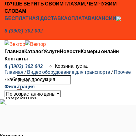
Skip
ЛУЧШЕ ВЕРИТЬ СВОИМ ГЛАЗАМ, ЧЕМ ЧУЖИМ
to
СЛОВАМ
content
БЕСПЛАТНАЯ ДОСТАВКА
ОПЛАТА
ВАКАНСИИ
8 (3902) 302 002
Главная
Каталог
Услуги
Новости
Камеры онлайн
Контакты
Корзина пуста.
8 (3902) 302 002
Главная
/
Видео оборудование для транспорта
/
Прочее
Искать:
/
кабельная продукция
Фильтрация
Корзина
Корзина пуста.
Категории