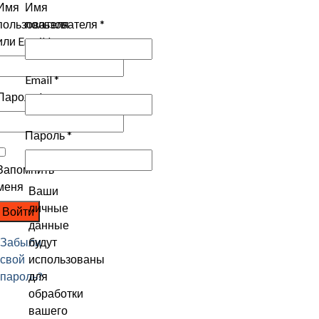
Имя
Имя
пользователя
пользователя
*
или Email
*
Email
*
Пароль
*
Пароль
*
Запомнить
меня
Ваши
личные
Войти
данные
Забыли
будут
свой
использованы
пароль?
для
обработки
вашего