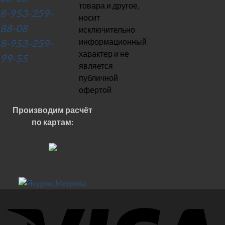
товара и другое,
8-953-259-
носит
88-08
исключительно
информационный
8-953-259-
характер и не
99-55
является
публичной
офертой
Производим расчёт
по картам: