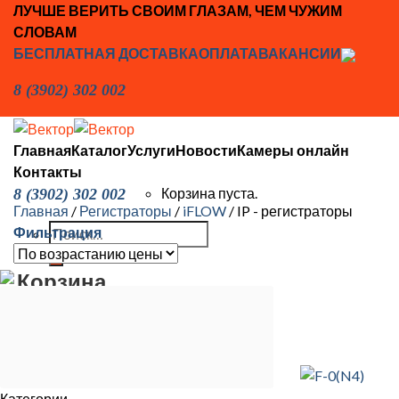
Skip
ЛУЧШЕ ВЕРИТЬ СВОИМ ГЛАЗАМ, ЧЕМ ЧУЖИМ
to
СЛОВАМ
content
БЕСПЛАТНАЯ ДОСТАВКА
ОПЛАТА
ВАКАНСИИ
8 (3902) 302 002
Главная
Каталог
Услуги
Новости
Камеры онлайн
Контакты
Корзина пуста.
8 (3902) 302 002
Главная
/
Регистраторы
/
iFLOW
/
IP - регистраторы
Искать:
Фильтрация
Корзина
Корзина пуста.
Категории