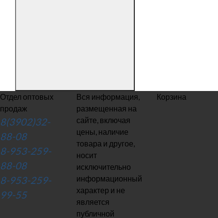
Отдел оптовых
Вся информация,
Корзина
продаж
размещенная на
сайте, включая
8(3902)32-
цены, наличие
88-08
товара и другое,
8-953-259-
носит
88-08
исключительно
информационный
8-953-259-
характер и не
99-55
является
публичной