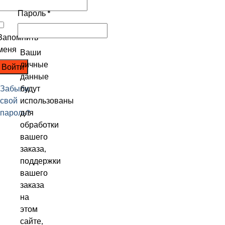
Пароль
*
Запомнить
меня
Ваши
личные
Войти
данные
Забыли
будут
свой
использованы
пароль?
для
обработки
вашего
заказа,
поддержки
вашего
заказа
на
этом
сайте,