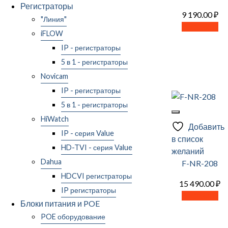
Регистраторы
9 190.00
₽
"Линия"
В корзину
iFLOW
IP - регистраторы
5 в 1 - регистраторы
Novicam
IP - регистраторы
5 в 1 - регистраторы
HiWatch
Добавить
IP - серия Value
в список
HD-TVI - серия Value
желаний
Dahua
F-NR-208
HDCVI регистраторы
15 490.00
₽
IP регистраторы
В корзину
Блоки питания и POE
POE оборудование