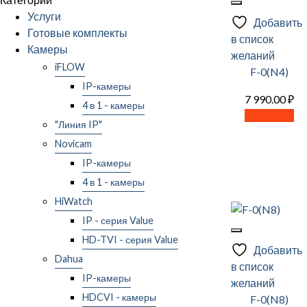
Услуги
Добавить
Готовые комплекты
в список
Камеры
желаний
iFLOW
F-0(N4)
IP-камеры
7 990.00
₽
4 в 1 - камеры
В корзину
"Линия IP"
Novicam
IP-камеры
4 в 1 - камеры
HiWatch
IP - серия Value
HD-TVI - серия Value
Добавить
Dahua
в список
IP-камеры
желаний
HDCVI - камеры
F-0(N8)