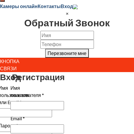
Камеры онлайн
Контакты
Вход
×
Обратный Звонок
Перезвоните мне
КНОПКА
СВЯЗИ
Вход
Регистрация
Имя
Имя
пользователя
пользователя
*
или Email
*
Email
*
Пароль
*