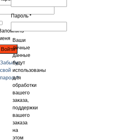
Пароль
*
Запомнить
меня
Ваши
личные
Войти
данные
Забыли
будут
свой
использованы
пароль?
для
обработки
вашего
заказа,
поддержки
вашего
заказа
на
этом