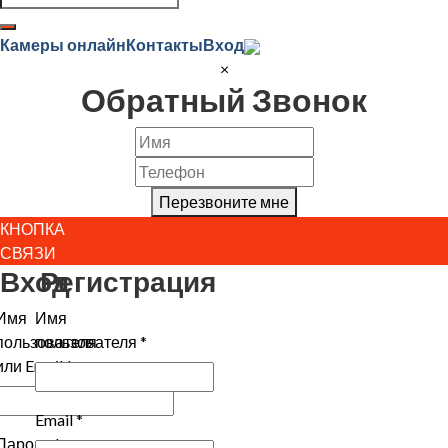
Камеры онлайн
Контакты
Вход
×
Обратный Звонок
Перезвоните мне
КНОПКА
СВЯЗИ
Вход
Регистрация
Имя
Имя
пользователя
пользователя
*
или Email
*
Email
*
Пароль
*