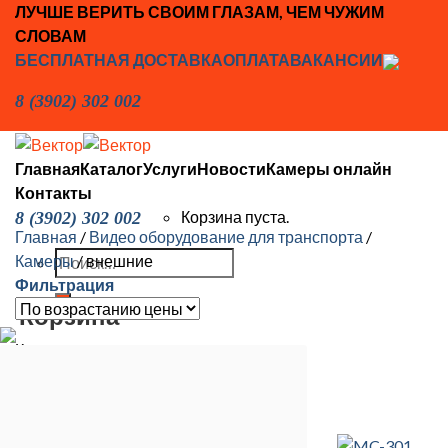
Skip
ЛУЧШЕ ВЕРИТЬ СВОИМ ГЛАЗАМ, ЧЕМ ЧУЖИМ
to
СЛОВАМ
content
БЕСПЛАТНАЯ ДОСТАВКА
ОПЛАТА
ВАКАНСИИ
8 (3902) 302 002
Главная
Каталог
Услуги
Новости
Камеры онлайн
Контакты
Корзина пуста.
8 (3902) 302 002
Главная
/
Видео оборудование для транспорта
/
Искать:
Камеры
/
внешние
Фильтрация
Корзина
Корзина пуста.