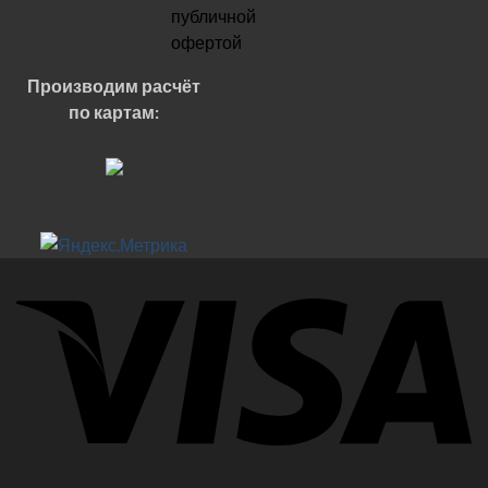
публичной
офертой
Производим расчёт
по картам: