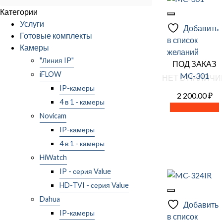
Категории
Услуги
Добавить
Готовые комплекты
в список
Камеры
желаний
"Линия IP"
ПОД ЗАКАЗ
iFLOW
MC-301
НЕТ В НАЛИЧИ
IP-камеры
2 200.00
₽
4 в 1 - камеры
Читать далее
Novicam
IP-камеры
4 в 1 - камеры
HiWatch
IP - серия Value
HD-TVI - серия Value
Dahua
Добавить
IP-камеры
в список