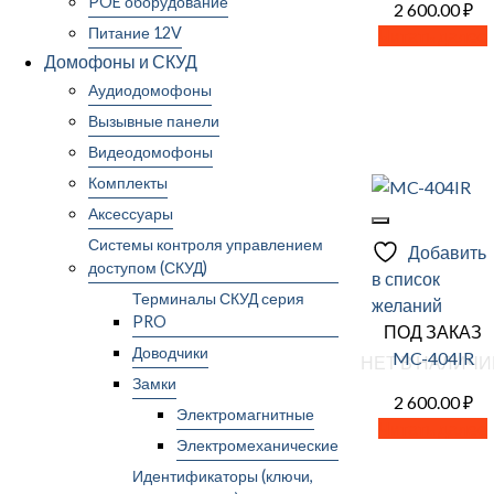
POE оборудование
2 600.00
₽
Питание 12V
Читать далее
Домофоны и СКУД
Аудиодомофоны
Вызывные панели
Видеодомофоны
Комплекты
Аксессуары
Системы контроля управлением
Добавить
доступом (СКУД)
в список
Терминалы СКУД серия
желаний
PRO
ПОД ЗАКАЗ
Доводчики
MC-404IR
НЕТ В НАЛИЧИ
Замки
2 600.00
₽
Электромагнитные
Читать далее
Электромеханические
Идентификаторы (ключи,