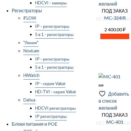
HDCVI - камеры
желаний
Регистраторы
ПОД ЗАКАЗ
MC-324IR
iFLOW
НЕТ В НАЛИЧИ
IP - регистраторы
2 400.00
₽
5 в 1 - регистраторы
Читать далее
"Линия"
Novicam
IP - регистраторы
5 в 1 - регистраторы
HiWatch
IP - серия Value
HD-TVI - серия Value
Добавить
Dahua
в список
желаний
HDCVI регистраторы
ПОД ЗАКАЗ
IP регистраторы
MC-401
НЕТ В НАЛИЧИ
Блоки питания и POE