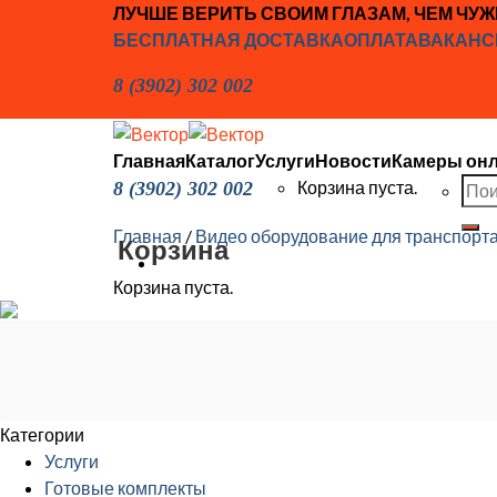
Skip
ЛУЧШЕ ВЕРИТЬ СВОИМ ГЛАЗАМ, ЧЕМ ЧУ
to
БЕСПЛАТНАЯ ДОСТАВКА
ОПЛАТА
ВАКАНС
content
8 (3902) 302 002
Главная
Каталог
Услуги
Новости
Камеры он
Иска
Корзина пуста.
8 (3902) 302 002
Главная
/
Видео оборудование для транспорт
Корзина
Корзина пуста.
Категории
Услуги
Готовые комплекты