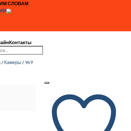
ЖИМ СЛОВАМ
ИИ
лайн
Контакты
ть:
а
/
Камеры
/
969