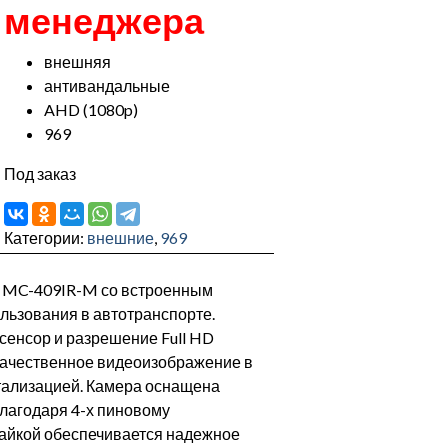
менеджера
внешняя
антивандальные
AHD (1080p)
969
Под заказ
Категории:
внешние
,
969
 MC-409IR-M со встроенным
льзования в автотранспорте.
енсор и разрешение Full HD
 качественное видеоизображение в
тализацией. Камера оснащена
лагодаря 4-х пиновому
гайкой обеспечивается надежное