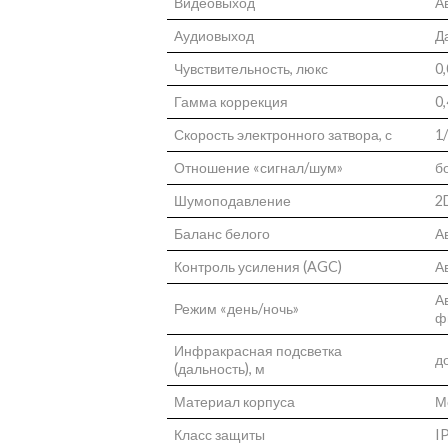
Видеовыход
А
Аудиовыход
Д
Чувствительность, люкс
0
Гамма коррекция
0
Скорость электронного затвора, с
1
Отношение «сигнал/шум»
б
Шумоподавление
2
Баланс белого
А
Контроль усиления (AGC)
А
А
Режим «день/ночь»
ф
Инфракрасная подсветка
д
(дальность), м
Материал корпуса
М
Класс защиты
I