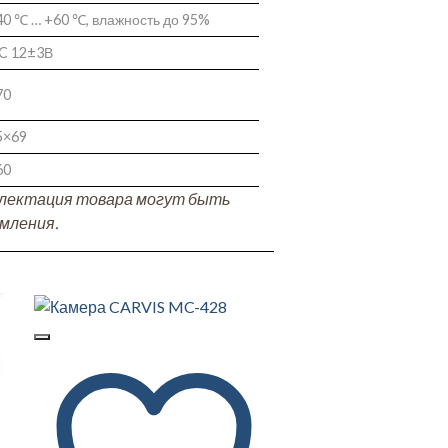
40 ℃ … +60 ℃, влажность до 95%
C 12±3В
70
5×69
60
плектация товара могут быть
мления.