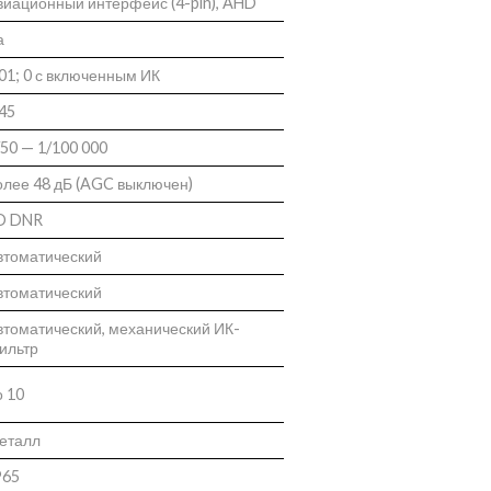
виационный интерфейс (4-pin), AHD
а
,01; 0 с включенным ИК
,45
/50 — 1/100 000
олее 48 дБ (AGC выключен)
D DNR
втоматический
втоматический
втоматический, механический ИК-
ильтр
о 10
еталл
P65