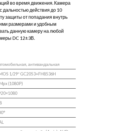
раций во время движения. Камера
с дальностью действия до 10
рту защиты от попадания внутрь
шими размерами и удобным
ивать данную камеру на любой
амеры DC 12±3В.
втомобильная, антивандальная
MOS 1/29″ GC2053+FH8536H
 Mpx (1080P)
920×1080
8
00°
AL