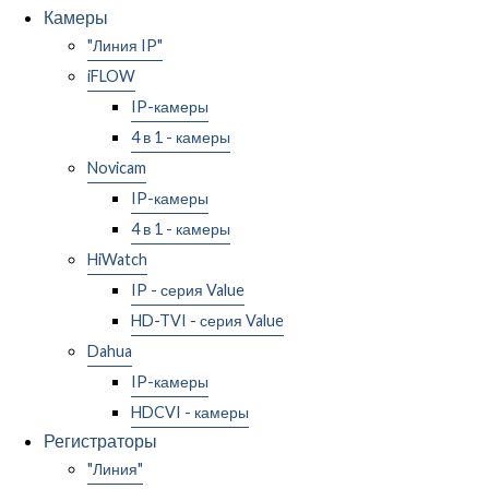
Камеры
"Линия IP"
iFLOW
IP-камеры
4 в 1 - камеры
Novicam
IP-камеры
4 в 1 - камеры
HiWatch
IP - серия Value
HD-TVI - серия Value
Dahua
IP-камеры
HDCVI - камеры
Регистраторы
"Линия"