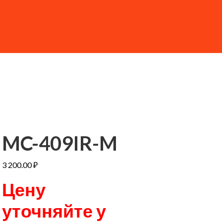
MC-409IR-M
3 200.00
₽
Цену
уточняйте у