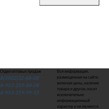
Отдел оптовых продаж
Вся информация,
размещенная на сайте,
8(3902)32-88-08
включая цены, наличие
8-953-259-88-08
товара и другое, носит
8-953-259-99-55
исключительно
информационный
характер и не является