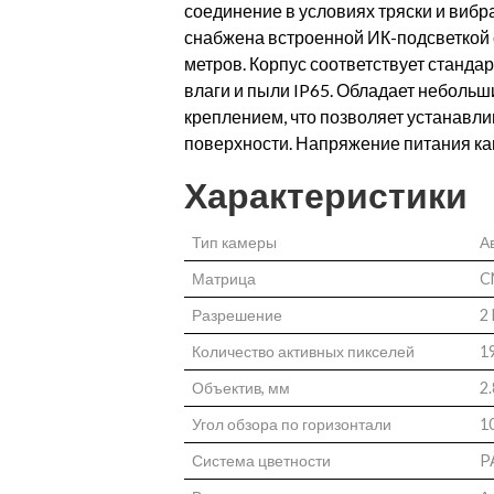
соединение в условиях тряски и виб
снабжена встроенной ИК-подсветкой 
метров. Корпус соответствует станда
влаги и пыли IP65. Обладает неболь
креплением, что позволяет устанавл
поверхности. Напряжение питания к
Характеристики
Тип камеры
А
Матрица
C
Разрешение
2
Количество активных пикселей
1
Объектив, мм
2.
Угол обзора по горизонтали
1
Система цветности
P