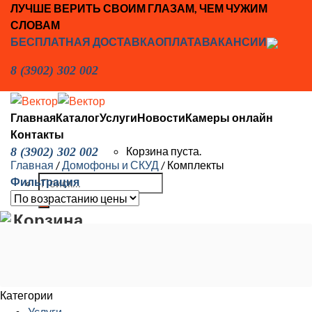
Skip
ЛУЧШЕ ВЕРИТЬ СВОИМ ГЛАЗАМ, ЧЕМ ЧУЖИМ
to
СЛОВАМ
content
БЕСПЛАТНАЯ ДОСТАВКА
ОПЛАТА
ВАКАНСИИ
8 (3902) 302 002
Главная
Каталог
Услуги
Новости
Камеры онлайн
Контакты
Корзина пуста.
8 (3902) 302 002
Главная
/
Домофоны и СКУД
/
Комплекты
Искать:
Фильтрация
Корзина
Корзина пуста.
Категории
Услуги