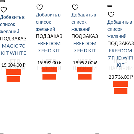
Добавить в
Добавить в
Добавить в
список
список
Добавить в
список
желаний
желаний
список
желаний
ПОД ЗАКАЗ
ПОД ЗАКАЗ
желаний
ПОД ЗАКАЗ
FREEDOM
FREEDOM
ПОД ЗАКАЗ
MAGIC 7C
7 FHD KIT
7 FHD KIT
FREEDOM
KIT WHITE
7 FHD WIFI
НЕТ В
НЕТ В
НЕТ В
НЕТ В
19 992.00
₽
19 992.00
₽
15 384.00
₽
KIT
НАЛИЧИИ
НАЛИЧИИ
НАЛИЧИИ
НАЛИЧИИ
Читать
Читать
Читать
далее
далее
23 736.00
₽
далее
Читать
далее