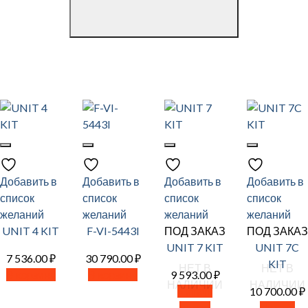
Добавить в
Добавить в
Добавить в
Добавить в
список
список
список
список
желаний
желаний
желаний
желаний
UNIT 4 KIT
F-VI-5443I
ПОД ЗАКАЗ
ПОД ЗАКАЗ
UNIT 7 KIT
UNIT 7C
7 536.00
₽
30 790.00
₽
KIT
НЕТ В
НЕТ В
В корзину
В корзину
9 593.00
₽
НАЛИЧИИ
НАЛИЧИИ
Читать
10 700.00
₽
далее
Читать