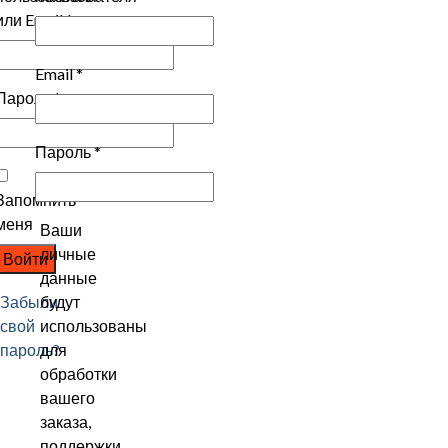
или Email
*
Email
*
Пароль
*
Пароль
*
Запомнить
меня
Ваши
личные
Войти
данные
Забыли
будут
свой
использованы
пароль?
для
обработки
вашего
заказа,
поддержки