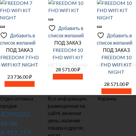
Добавить в
Добавить в
список желаний
Добавить в
список желаний
ПОД ЗАКАЗ
список желаний
ПОД ЗАКАЗ
FREEDOM 10
ПОД ЗАКАЗ
FREEDOM 7 FHD
FHD WIFI KIT
FREEDOM 10
WIFI KIT NIGHT
FHD WIFI KIT
НЕТ В НАЛИЧИИ
НЕТ В НАЛИЧИИ
НЕТ В НАЛИЧИ
28 571.00
₽
NIGHT
23 736.00
₽
Читать далее
Читать далее
28 571.00
₽
Читать далее
Отдел оптовых
Вся информация,
Корзина
продаж
размещенная на
сайте, включая
8(3902)32-
цены, наличие
88-08
товара и другое,
8-953-259-
носит