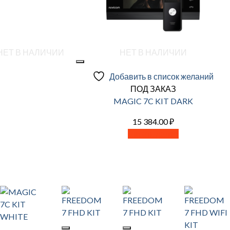
НЕТ В НАЛИЧИИ
НЕТ В НАЛИЧИИ
Добавить в список желаний
ПОД ЗАКАЗ
MAGIC 7C KIT DARK
15 384.00
₽
Читать далее