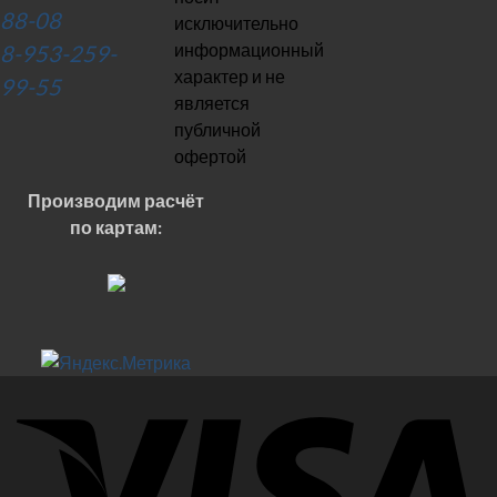
88-08
исключительно
информационный
8-953-259-
характер и не
99-55
является
публичной
офертой
Производим расчёт
по картам: