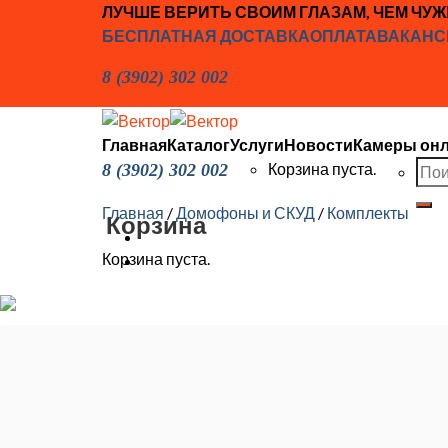
Skip
ЛУЧШЕ ВЕРИТЬ СВОИМ ГЛАЗАМ, ЧЕМ ЧУ
to
БЕСПЛАТНАЯ ДОСТАВКА
ОПЛАТА
ВАКАНС
content
8 (3902) 302 002
Главная
Каталог
Услуги
Новости
Камеры он
Иска
Корзина пуста.
8 (3902) 302 002
Главная
/
Домофоны и СКУД
/
Комплекты
Корзина
Корзина пуста.