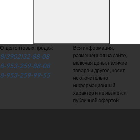
Отдел оптовых продаж
Вся информация,
размещенная на сайте,
8(3902)32-88-08
включая цены, наличие
8-953-259-88-08
товара и другое, носит
8-953-259-99-55
исключительно
информационный
характер и не является
публичной офертой