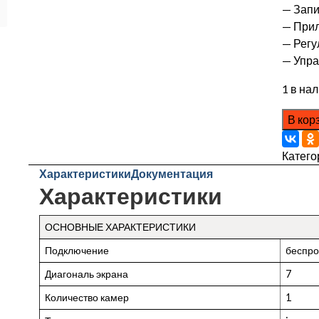
— Запи
— Прил
— Регу
— Упра
1 в на
В кор
Катего
Характеристики
Документация
Характеристики
ОСНОВНЫЕ ХАРАКТЕРИСТИКИ
Подключение
беспр
Диагональ экрана
7
Количество камер
1