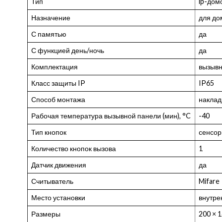
Тип
ip-до
Назначение
для до
С памятью
да
С функцией день/ночь
да
Комплектация
вызывн
Класс защиты IP
IP65
Способ монтажа
наклад
Рабочая температура вызывной панели (мин), °C
-40
Тип кнопок
сенсо
Количество кнопок вызова
1
Датчик движения
да
Считыватель
Mifare
Место установки
внутре
Размеры
200 × 1