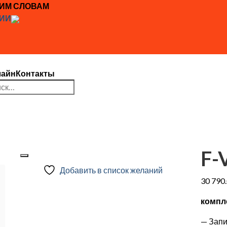
ЖИМ СЛОВАМ
ИИ
лайн
Контакты
ть:
F-
Добавить в список желаний
30 790
компле
— Запи