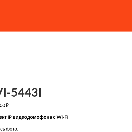
VI-5443I
.00
₽
кт IP видеодомофона с Wi-Fi
сь фото,