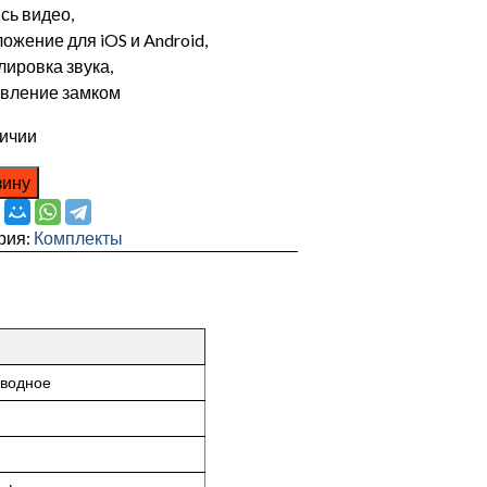
сь видео,
ожение для iOS и Android,
лировка звука,
вление замком
личии
зину
рия:
Комплекты
оводное