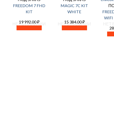
FREEDOM 7 FHD
MAGIC 7C KIT
ПО
KIT
WHITE
FREE
WIFI
19 992.00
₽
15 384.00
₽
НЕТ В НАЛИЧИИ
НЕТ В НАЛИЧИИ
НЕТ 
Читать далее
Читать далее
28
Чит