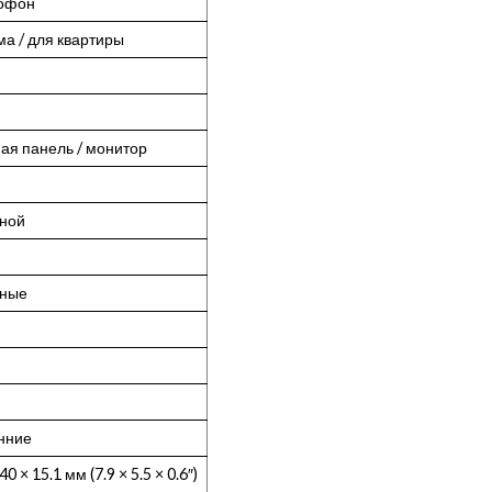
мофон
ма / для квартиры
ая панель / монитор
ной
рные
нние
40 × 15.1 мм (7.9 × 5.5 × 0.6″)