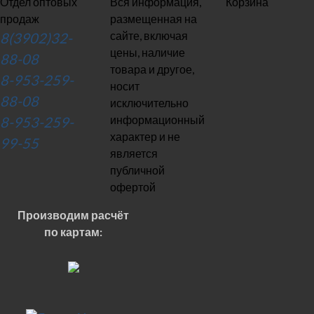
Отдел оптовых
Вся информация,
Корзина
продаж
размещенная на
сайте, включая
8(3902)32-
цены, наличие
88-08
товара и другое,
8-953-259-
носит
88-08
исключительно
информационный
8-953-259-
характер и не
99-55
является
публичной
офертой
Производим расчёт
по картам: