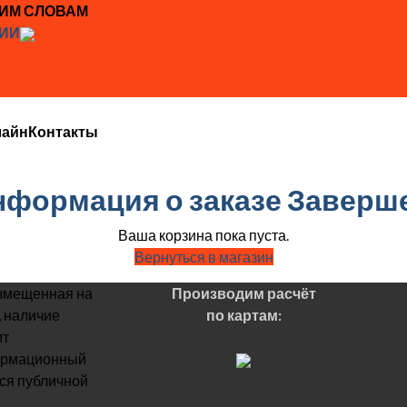
ЖИМ СЛОВАМ
ИИ
лайн
Контакты
нформация о заказе
Заверше
Ваша корзина пока пуста.
Вернуться в магазин
змещенная на
Производим расчёт
, наличие
по картам:
ит
ормационный
тся публичной