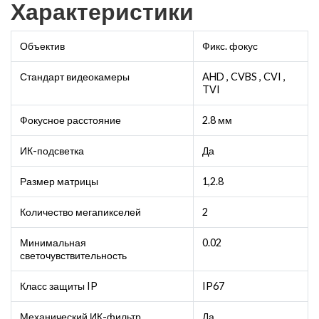
Характеристики
Объектив
Фикс. фокус
Стандарт видеокамеры
AHD , CVBS , CVI ,
TVI
Фокусное расстояние
2.8 мм
ИК-подсветка
Да
Размер матрицы
1,2.8
Количество мегапикселей
2
Минимальная
0.02
светочувствительность
Класс защиты IP
IP67
Механический ИК-фильтр
Да