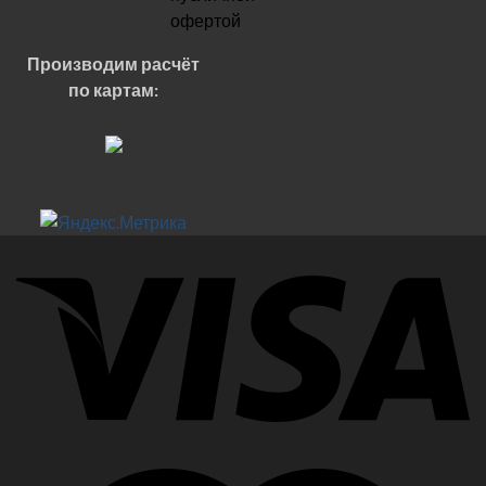
офертой
Производим расчёт
по картам: