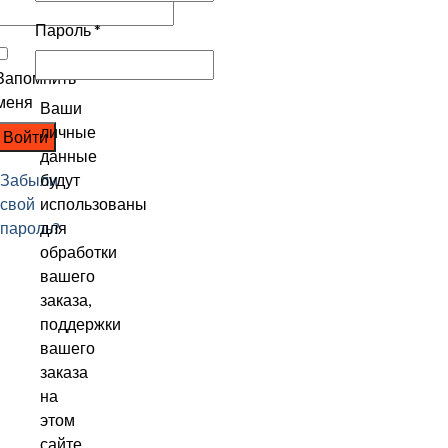
Пароль
*
Запомнить
меня
Ваши
личные
Войти
данные
Забыли
будут
свой
использованы
пароль?
для
обработки
вашего
заказа,
поддержки
вашего
заказа
на
этом
сайте,