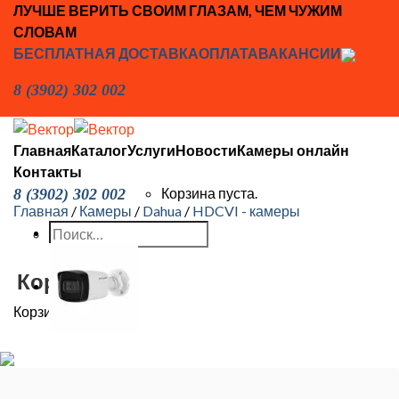
Skip
ЛУЧШЕ ВЕРИТЬ СВОИМ ГЛАЗАМ, ЧЕМ ЧУЖИМ
to
СЛОВАМ
content
БЕСПЛАТНАЯ ДОСТАВКА
ОПЛАТА
ВАКАНСИИ
8 (3902) 302 002
Главная
Каталог
Услуги
Новости
Камеры онлайн
Контакты
Корзина пуста.
8 (3902) 302 002
Главная
/
Камеры
/
Dahua
/
HDCVI - камеры
Искать:
Корзина
Корзина пуста.