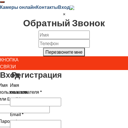
Камеры онлайн
Контакты
Вход
×
Обратный Звонок
Перезвоните мне
КНОПКА
СВЯЗИ
Вход
Регистрация
Имя
Имя
пользователя
пользователя
*
или Email
*
Email
*
Пароль
*