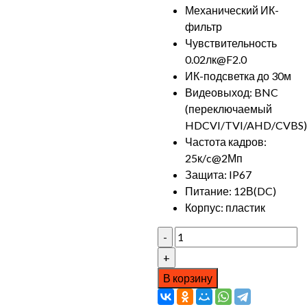
Механический ИК-
фильтр
Чувствительность
0.02лк@F2.0
ИК-подсветка до 30м
Видеовыход: BNC
(переключаемый
HDCVI/TVI/AHD/CVBS)
Частота кадров:
25к/c@2Мп
Защита: IP67
Питание: 12В(DC)
Корпус: пластик
Количество
товара
DH-
В корзину
HAC-
B1A21P-