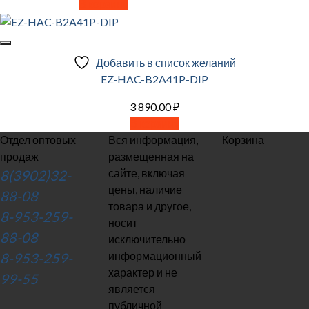
В корзину
Добавить в список желаний
EZ-HAC-B2A41P-DIP
3 890.00
₽
В корзину
Отдел оптовых
Вся информация,
Корзина
продаж
размещенная на
сайте, включая
8(3902)32-
цены, наличие
88-08
товара и другое,
8-953-259-
носит
88-08
исключительно
информационный
8-953-259-
характер и не
99-55
является
публичной