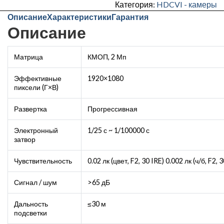
Категория:
HDCVI - камеры
U-
Описание
Характеристики
Гарантия
0280B
Описание
Матрица
КМОП, 2 Мп
Эффективные
1920×1080
пиксели (Г×В)
Развертка
Прогрессивная
Электронный
1/25 с ~ 1/100000 с
затвор
Чувствительность
0.02 лк (цвет, F2, 30 IRE) 0.002 лк (ч/б, F2,
Сигнал / шум
>65 дБ
Дальность
≤30 м
подсветки