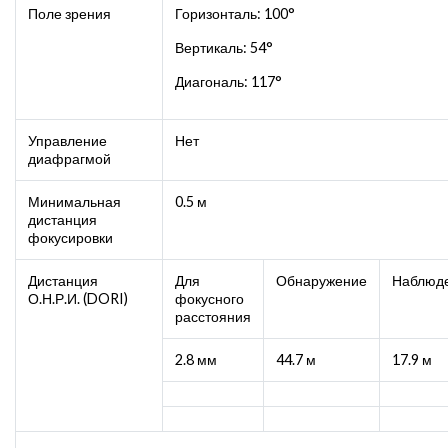
Поле зрения
Горизонталь: 100°
Вертикаль: 54°
Диагональ: 117°
Управление
Нет
диафрагмой
Минимальная
0.5 м
дистанция
фокусировки
Дистанция
Для
Обнаружение
Наблюд
О.Н.Р.И. (DORI)
фокусного
расстояния
2.8 мм
44.7 м
17.9 м