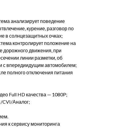
тема анализирует поведение
отвлечение, курение, разговор по
ие в солнцезащитных очках;
стема контролирует положение на
ке дорожного движения, при
сечении линии разметки, об
ии с впередиидущим автомобилем;
сле полного отключения питания
ео Full HD качества — 1080P;
/CVI/Аналог;
ием.
ия к сервису мониторинга