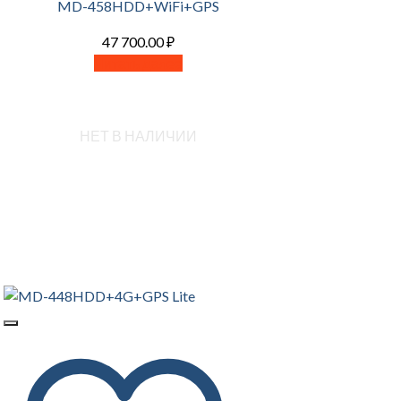
MD-458HDD+WiFi+GPS
47 700.00
₽
Читать далее
НЕТ В НАЛИЧИИ