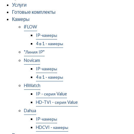
Услуги
Готовые комплекты
Камеры
iFLOW
IP-камеры
4 в 1 - камеры
"Линия IP"
Novicam
IP-камеры
4 в 1 - камеры
HiWatch
IP - серия Value
HD-TVI - серия Value
Dahua
IP-камеры
HDCVI - камеры