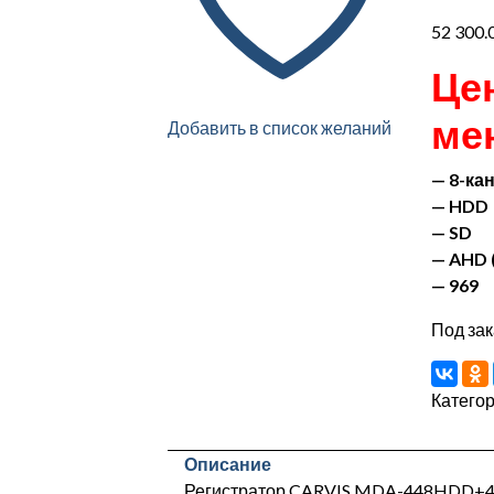
52 300.
Це
ме
Добавить в список желаний
— 8-ка
— HDD
— SD
— AHD 
— 969
Под зак
Катего
Описание
Регистратор CARVIS MDA-448HDD+4