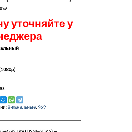
00
₽
ну уточняйте у
неджера
нальный
(1080p)
аз
рии:
8-канальные
,
969
G+GPS Lite (DSM-ADAS) —