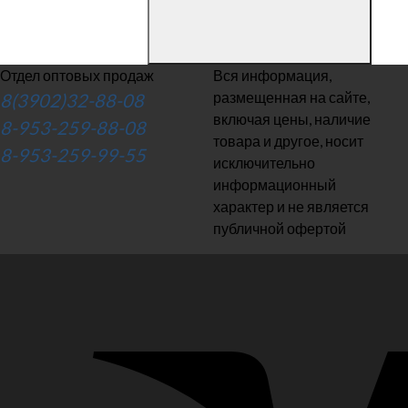
Отдел оптовых продаж
Вся информация,
размещенная на сайте,
8(3902)32-88-08
включая цены, наличие
8-953-259-88-08
товара и другое, носит
8-953-259-99-55
исключительно
информационный
характер и не является
публичной офертой