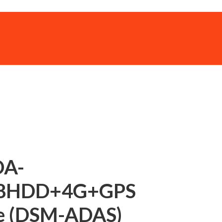
A-
8HDD+4G+GPS
te (DSM-ADAS)