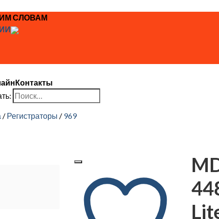
ЖИМ СЛОВАМ
ИИ
лайн
Контакты
ть:
а
/
Регистраторы
/
969
MD
44
Li