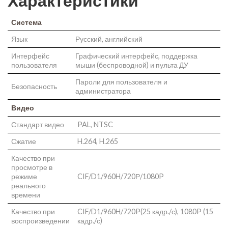
Характеристики
Система
Язык
Русский, английский
Интерфейс
Графический интерфейс, поддержка
пользователя
мыши (беспроводной) и пульта ДУ
Пароли для пользователя и
Безопасность
администратора
Видео
Стандарт видео
PAL, NTSC
Сжатие
H.264, H.265
Качество при
просмотре в
режиме
CIF/D1/960H/720Р/1080P
реального
времени
Качество при
CIF/D1/960H/720P(25 кадр./с), 1080P (15
воспроизведении
кадр./с)