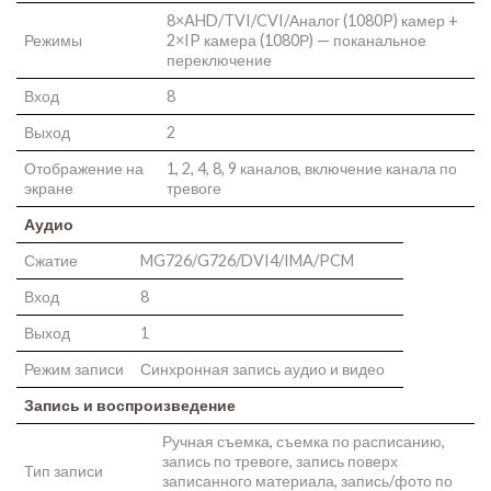
8×AHD/TVI/CVI/Аналог (1080P) камер +
Режимы
2×IP камера (1080Р) — поканальное
переключение
Вход
8
Выход
2
Отображение на
1, 2, 4, 8, 9 каналов, включение канала по
экране
тревоге
Аудио
Сжатие
MG726/G726/DVI4/IMA/PCM
Вход
8
Выход
1
Режим записи
Синхронная запись аудио и видео
Запись и воспроизведение
Ручная съемка, съемка по расписанию,
запись по тревоге, запись поверх
Тип записи
записанного материала, запись/фото по