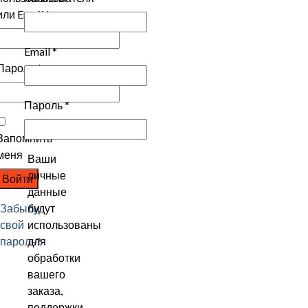
или Email
*
Email
*
Пароль
*
Пароль
*
Запомнить
меня
Ваши
личные
Войти
данные
Забыли
будут
свой
использованы
пароль?
для
обработки
вашего
заказа,
поддержки