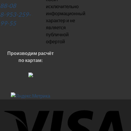
88-08
исключительно
информационный
8-953-259-
характер и не
99-55
является
публичной
офертой
Производим расчёт
по картам: