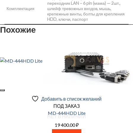
переходник LAN – 6 pin (мама) — 2шт.,
Комплектация
шлейф тревожных входов, мышь,
крепежные винты, болты для крепления
HDD, ключи, паспорт
Похожие
Добавить в список желаний
ПОД ЗАКАЗ
MD-444HDD Lite
НЕТ В НАЛИЧИИ
19 400.00
₽
Читать далее