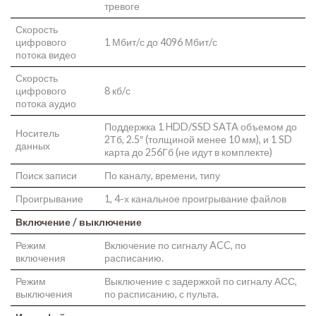
тревоге
Скорость
цифрового
1 Мбит/с до 4096 Мбит/с
потока видео
Скорость
цифрового
8 кб/с
потока аудио
Поддержка 1 HDD/SSD SATA объемом до
Носитель
2Тб, 2.5″ (толщиной менее 10 мм), и 1 SD
данных
карта до 256Гб (не идут в комплекте)
Поиск записи
По каналу, времени, типу
Проигрывание
1, 4-х канальное проигрывание файлов
Включение / выключение
Режим
Включение по сигналу ACC, по
включения
расписанию.
Режим
Выключение с задержкой по сигналу АСС,
выключения
по расписанию, с пульта.