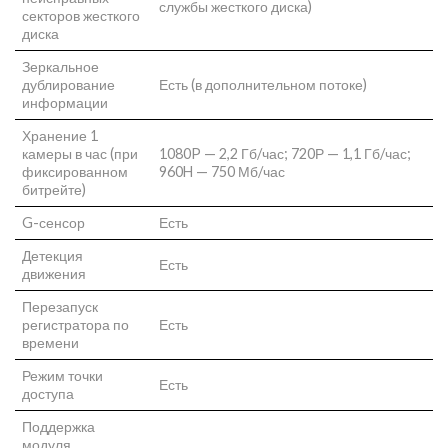
службы жесткого диска)
секторов жесткого
диска
Зеркальное
дублирование
Есть (в дополнительном потоке)
информации
Хранение 1
камеры в час (при
1080P — 2,2 Гб/час; 720Р — 1,1 Гб/час;
фиксированном
960H — 750 Мб/час
битрейте)
G-сенсор
Есть
Детекция
Есть
движения
Перезапуск
регистратора по
Есть
времени
Режим точки
Есть
доступа
Поддержка
модуля