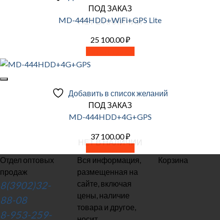
ПОД ЗАКАЗ
MD-444HDD+WiFi+GPS Lite
НЕТ В НАЛИЧИИ
25 100.00
₽
Читать далее
Добавить в список желаний
ПОД ЗАКАЗ
MD-444HDD+4G+GPS
37 100.00
₽
НЕТ В НАЛИЧИИ
Читать далее
Отдел оптовых
Вся информация,
Корзина
продаж
размещенная на
сайте, включая
8(3902)32-
цены, наличие
88-08
товара и другое,
8-953-259-
носит