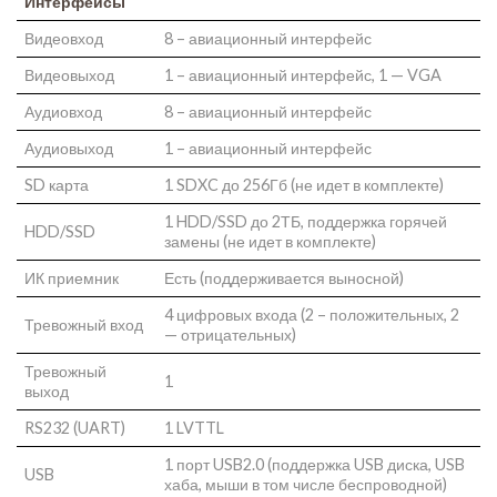
Интерфейсы
Видеовход
8 – авиационный интерфейс
Видеовыход
1 – авиационный интерфейс, 1 — VGA
Аудиовход
8 – авиационный интерфейс
Аудиовыход
1 – авиационный интерфейс
SD карта
1 SDXC до 256Гб (не идет в комплекте)
1 HDD/SSD до 2ТБ, поддержка горячей
HDD/SSD
замены (не идет в комплекте)
ИК приемник
Есть (поддерживается выносной)
4 цифровых входа (2 – положительных, 2
Тревожный вход
— отрицательных)
Тревожный
1
выход
RS232 (UART)
1 LVTTL
1 порт USB2.0 (поддержка USB диска, USB
USB
хаба, мыши в том числе беспроводной)