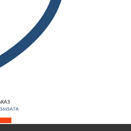
АЛИЧИИ
АКАЗ
 16хSATA
далее