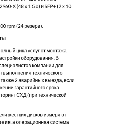
960-X (48 x 1 Gb) и SFP+ (2 x 10
0 rpm (24 резерв).
оты
 полный цикл услуг от монтажа
астройки оборудования. В
специалистов компании для
я выполнения технического
а также 2 аварийных выезда, если
яжении гарантийного срока
торинг СХД (при технической
тели жестких дисков измеряют
ения
, а операционная система