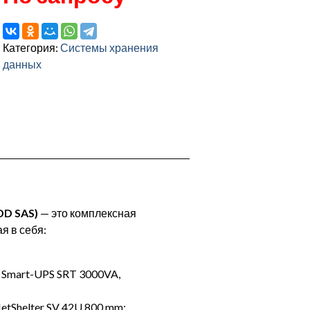
Категория:
Системы хранения
данных
DD SAS)
— это комплексная
я в себя:
ic Smart-UPS SRT 3000VA,
Shelter SV 42U 800 mm;