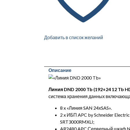
Добавить в список желаний
Описание
Линия DND 2000 Tb (192+24 12 Tb H
система хранения данных включающа
8 x «Линия SAN 24хSAS».
2 x ИБП APC by Schneider Electr
SRT3000RMXLI;
AR2480 APC Серверный шкаф Net