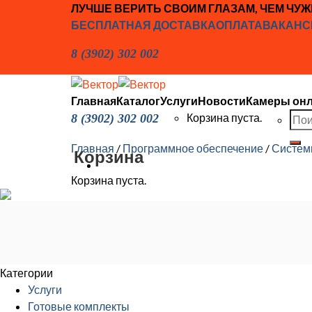
Skip
ЛУЧШЕ ВЕРИТЬ СВОИМ ГЛАЗАМ, ЧЕМ ЧУ
to
БЕСПЛАТНАЯ ДОСТАВКА
ОПЛАТА
ВАКАНС
content
8 (3902) 302 002
Главная
Каталог
Услуги
Новости
Камеры он
Иска
Корзина пуста.
8 (3902) 302 002
Главная
/
Программное обеспечение
/
Систем
Корзина
Корзина пуста.
Категории
Услуги
Готовые комплекты