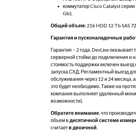
коммутатор Cisco Catalyst серии 2
Gb);
Общий объем:
216 HDD 12 Tb SAS 720
Гарантия и пусконаладочные раб
Гарантия − 2 года. DevLine оказывает
серверной стойки до подключения и н
стоимость поддержки включен выезд 
запуска СХД. Регламентный выезд дл
обслуживания через 12 и 24 месяца, 
это будет необходимо. Также на прот
компания выполняет удаленный мони
возможности).
Обратите внимание
, что производи
объем в
десятичной системе измер
считает
в двоичной
.