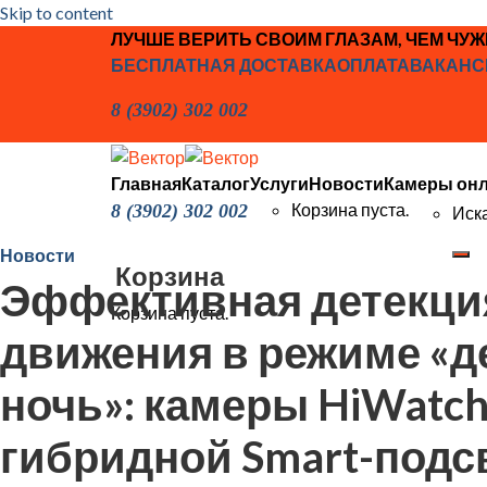
Skip to content
ЛУЧШЕ ВЕРИТЬ СВОИМ ГЛАЗАМ, ЧЕМ ЧУ
БЕСПЛАТНАЯ ДОСТАВКА
ОПЛАТА
ВАКАНС
8 (3902) 302 002
Главная
Каталог
Услуги
Новости
Камеры он
Корзина пуста.
8 (3902) 302 002
Иска
Новости
Корзина
Эффективная детекци
Корзина пуста.
движения в режиме «д
ночь»: камеры HiWatch
гибридной Smart-подс