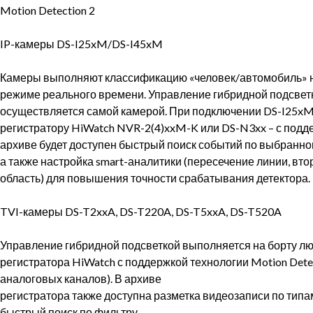
Motion Detection 2
⠀
IP-камеры DS-I25xM/DS-I45xM
⠀
Камеры выполняют классификацию «человек/автомобиль» н
режиме реального времени. Управление гибридной подсвет
осуществляется самой камерой. При подключении DS-I25xM
регистратору HiWatch NVR-2(4)xxM-K или DS-N3xx – с подд
архиве будет доступен быстрый поиск событий по выбранном
а также настройка smart-аналитики (пересечение линии, вт
область) для повышения точности срабатывания детектора.
⠀
TVI-камеры DS-T2xxA, DS-T220A, DS-T5xxA, DS-T520A
⠀
Управление гибридной подсветкой выполняется на борту лю
регистратора HiWatch с поддержкой технологии Motion Detec
аналоговых каналов). В архиве
регистратора также доступна разметка видеозаписи по типа
быстрый поиск по фильтру.