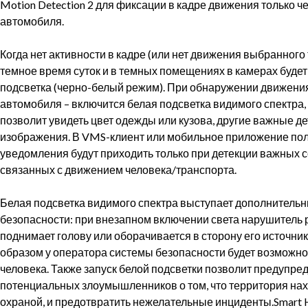
Motion Detection 2 для фиксации в кадре движения только ч
автомобиля.
⠀
Когда нет активности в кадре (или нет движения выбранного 
темное время суток и в темных помещениях в камерах будет
подсветка (черно-белый режим). При обнаружении движени
автомобиля – включится белая подсветка видимого спектра,
позволит увидеть цвет одежды или кузова, другие важные д
изображения. В VMS-клиент или мобильное приложение по
уведомления будут приходить только при детекции важных 
связанных с движением человека/транспорта.
⠀
Белая подсветка видимого спектра выступает дополнитель
безопасности: при внезапном включении света нарушитель
поднимает голову или оборачивается в сторону его источник
образом у оператора системы безопасности будет возможно
человека. Также запуск белой подсветки позволит предупре
потенциальных злоумышленников о том, что территория нах
охраной, и предотвратить нежелательные инциденты.Smart H