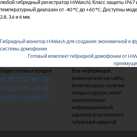
любой гибридный регистратор HiWatch). Класс защиты IP67 
температурный диапазон от -40 °C до +60 °C. Доступны мод
2.8, 3.6 и 6 мм.
Гибридный монитор HiWatch для создания экономичной и 
системы домофонии
Готовый комплект гибридной домофонии от HiW
преимуще
Отдел оптовых продаж
Вся информация,
размещенная на сайте,
8(3902)32-88-08
включая цены, наличие
8-953-259-88-08
товара и другое, носит
8-953-259-99-55
исключительно
информационный
характер и не является
публичной офертой