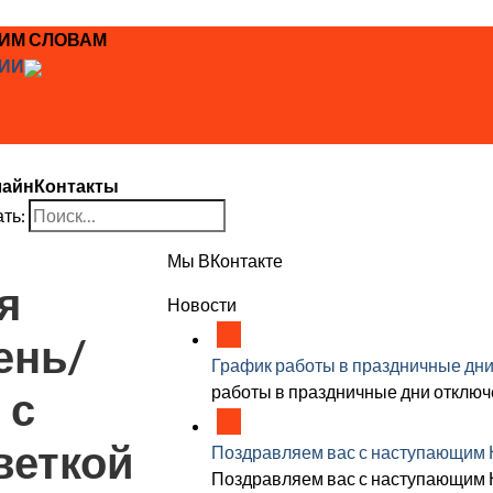
ЖИМ СЛОВАМ
ИИ
лайн
Контакты
ть:
Мы ВКонтакте
я
Новости
18
ень/
Дек
График работы в праздничные дн
работы в праздничные дни
отключ
 с
18
Дек
веткой
Поздравляем вас с наступающим 
Поздравляем вас с наступающим 