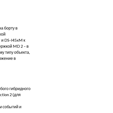
а борту в
кой
 и DS-I45xM к
ержкой MD 2 – в
у типу объекта,
оржение в
бого гибридного
tion 2 (для
м событий и