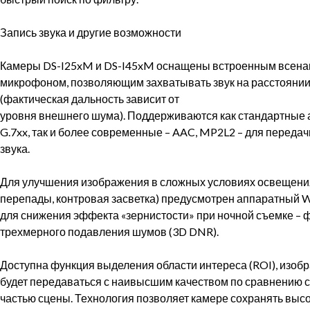
⠀
Запись звука и другие возможности
⠀
Камеры DS-I25xM и DS-I45xM оснащены встроенным всен
микрофоном, позволяющим захватывать звук на расстоянии 
(фактическая дальность зависит от
уровня внешнего шума). Поддерживаются как стандартные 
G.7xx, так и более современные – AAC, MP2L2 – для переда
звука.
⠀
Для улучшения изображения в сложных условиях освещения
перепады, контровая засветка) предусмотрен аппаратный W
для снижения эффекта «зернистости» при ночной съемке – 
трехмерного подавления шумов (3D DNR).
⠀
Доступна функция выделения области интереса (ROI), изоб
будет передаваться с наивысшим качеством по сравнению с
частью сцены. Технология позволяет камере сохранять выс