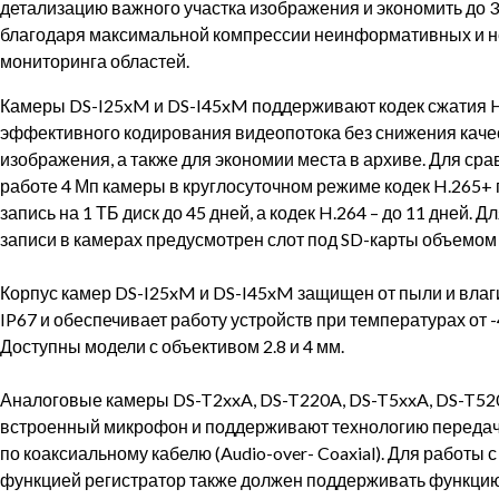
детализацию важного участка изображения и экономить до 
благодаря максимальной компрессии неинформативных и 
мониторинга областей.
Камеры DS-I25xM и DS-I45xM поддерживают кодек сжатия 
эффективного кодирования видеопотока без снижения каче
изображения, а также для экономии места в архиве. Для сра
работе 4 Мп камеры в круглосуточном режиме кодек H.265+ 
запись на 1 ТБ диск до 45 дней, а кодек H.264 – до 11 дней. 
записи в камерах предусмотрен слот под SD-карты объемом 
⠀
Корпус камер DS-I25xM и DS-I45xM защищен от пыли и влаг
IP67 и обеспечивает работу устройств при температурах от -4
Доступны модели с объективом 2.8 и 4 мм.
⠀
Аналоговые камеры DS-T2xxA, DS-T220A, DS-T5xxA, DS-T52
встроенный микрофон и поддерживают технологию передач
по коаксиальному кабелю (Audio-over- Coaxial). Для работы 
функцией регистратор также должен поддерживать функцию