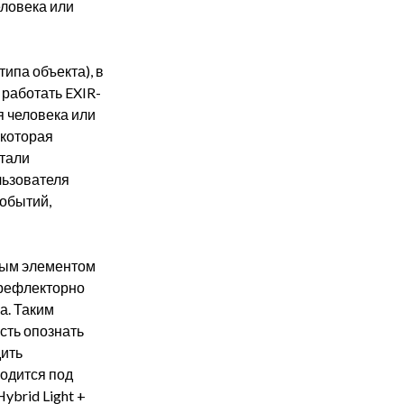
еловека или
типа объекта), в
 работать EXIR-
я человека или
 которая
етали
льзователя
событий,
ным элементом
 рефлекторно
а. Таким
сть опознать
дить
одится под
ybrid Light +