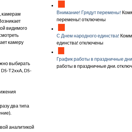
17
Ноя
Внимание! Грядут перемены!
Ком
а, камерам
перемены!
отключены
Возникает
04
кой видимого
Ноя
смотреть
С Днем народного единства!
Комм
ает камеру
единства!
отключены
29
Окт
График работы в праздничные дни
ужно выбирать
работы в праздничные дни.
отклю
 DS-T2xxA, DS-
вижения
разу два типа
ние).
евой аналитикой