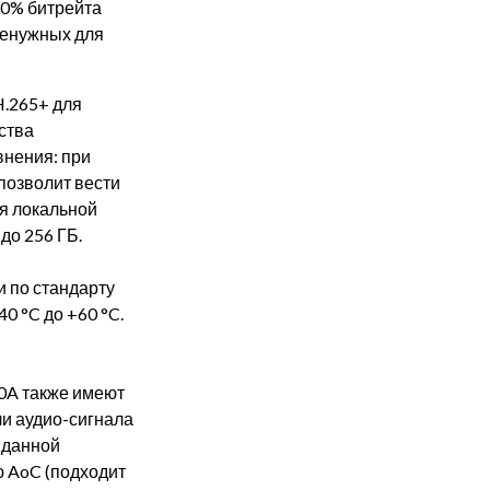
30% битрейта
ненужных для
H.265+ для
ства
внения: при
позволит вести
Для локальной
до 256 ГБ.
и по стандарту
0 °C до +60 °C.
0A также имеют
и аудио-сигнала
с данной
 AoC (подходит