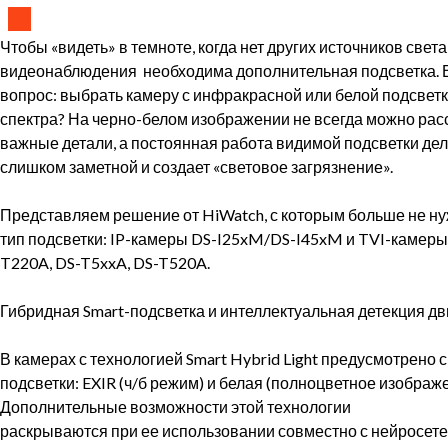
02
Сен
Чтобы «видеть» в темноте, когда нет других источников свет
видеонаблюдения необходима дополнительная подсветка. 
вопрос: выбрать камеру с инфракрасной или белой подсвет
спектра? На черно-белом изображении не всегда можно рас
важные детали, а постоянная работа видимой подсветки дел
слишком заметной и создает «световое загрязнение».
⠀
Представляем решение от HiWatch, с которым больше не н
тип подсветки: IP-камеры DS-I25xM/DS-I45xM и TVI-камеры
T220A, DS-T5xxA, DS-T520A.
⠀
Гибридная Smart-подсветка и интеллектуальная детекция д
⠀
В камерах с технологией Smart Hybrid Light предусмотрено с
подсветки: EXIR (ч/б режим) и белая (полноцветное изображе
Дополнительные возможности этой технологии
раскрываются при ее использовании совместно с нейросет