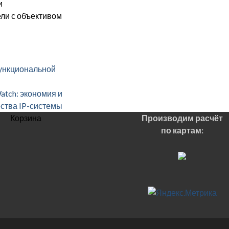
и
ели с объективом
функциональной
atch: экономия и
ства IP-системы
Корзина
Производим расчёт
по картам: