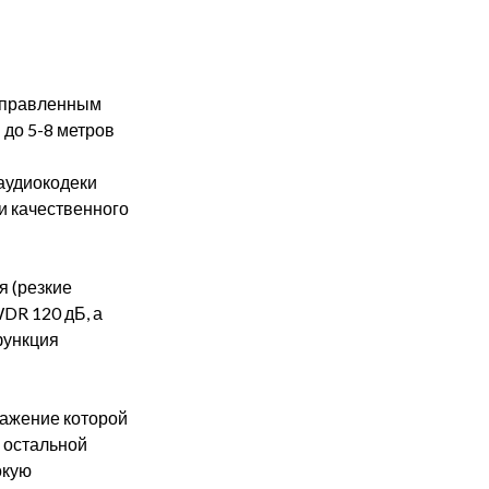
аправленным
до 5-8 метров
аудиокодеки
чи качественного
 (резкие
DR 120 дБ, а
функция
ражение которой
 остальной
окую