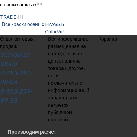
в наших офисах!!!!
TRADE-IN
Все краски осени с HiWatch
ColorVu!
Отдел оптовых
Вся информация,
Корзина
продаж
размещенная на
сайте, включая
8(3902)32-
цены, наличие
88-08
товара и другое,
8-953-259-
носит
88-08
исключительно
информационный
8-953-259-
характер и не
99-55
является
публичной
офертой
Производим расчёт