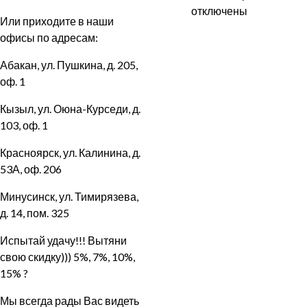
записи
отключены
Или приходите в наши
График
офисы по адресам:
работы
в
Абакан, ул. Пушкина, д. 205,
праздни
оф. 1
дни.
Кызыл, ул. Оюна-Курседи, д.
103, оф. 1
Красноярск, ул. Калинина, д.
53А, оф. 206
Минусинск, ул. Тимирязева,
д. 14, пом. 325
Испытай удачу!!! Вытяни
свою скидку))) 5%, 7%, 10%,
15% ?
Мы всегда рады Вас видеть