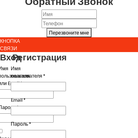
Обратный Звонок
Перезвоните мне
КНОПКА
СВЯЗИ
Вход
Регистрация
Имя
Имя
пользователя
пользователя
*
или Email
*
Email
*
Пароль
*
Пароль
*