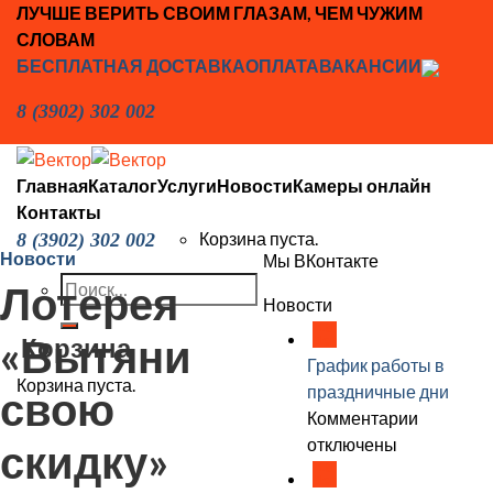
Skip
ЛУЧШЕ ВЕРИТЬ СВОИМ ГЛАЗАМ, ЧЕМ ЧУЖИМ
to
СЛОВАМ
content
БЕСПЛАТНАЯ ДОСТАВКА
ОПЛАТА
ВАКАНСИИ
8 (3902) 302 002
Главная
Каталог
Услуги
Новости
Камеры онлайн
Контакты
Корзина пуста.
8 (3902) 302 002
Новости
Мы ВКонтакте
Искать:
Лотерея
Новости
18
«Вытяни
Корзина
Дек
График работы в
Корзина пуста.
праздничные дни
свою
к
Комментарии
записи
отключены
скидку»
18
График
Дек