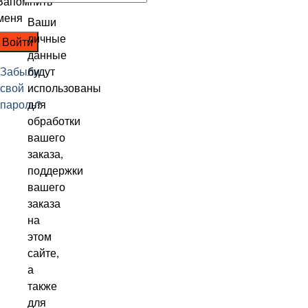
Запомнить
меня
Ваши
личные
Войти
данные
Забыли
будут
свой
использованы
пароль?
для
обработки
вашего
заказа,
поддержки
вашего
заказа
на
этом
сайте,
а
также
для