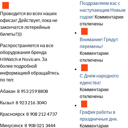
работы
Поздравляем вас с
02
Апр
в
наступающим Новым
Проводится во всех наших
праздни
к
годом!
Комментарии
офисах! Действует, пока не
дни
за
отключены
закончатся лотерейные
17
П
Ноя
билеты?)))
в
Внимание! Грядут
с
Распространяется на все
перемены!
н
оборудования бренда
к
Комментарии
Н
HiWatch и Novicam. За
записи
отключены
го
более подробной
04
Внимани
Ноя
информацией обращайтесь
Грядут
С Днем народного
по тел:
перемен
единства!
к
Комментарии
Абакан 8 953 259 8808
записи
отключены
Кызыл 8 923 216 3040
29
С
Окт
Днем
График работы в
Красноярск 8 908 212 4737
народно
праздничные дни.
единства
Минусинск 8 908 021 3444
к
Комментарии