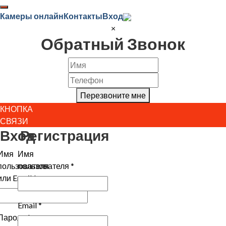
Камеры онлайн
Контакты
Вход
×
Обратный Звонок
Перезвоните мне
КНОПКА
СВЯЗИ
Вход
Регистрация
Имя
Имя
пользователя
пользователя
*
или Email
*
Email
*
Пароль
*