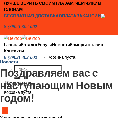
Skip
ЛУЧШЕ ВЕРИТЬ СВОИМ ГЛАЗАМ, ЧЕМ ЧУЖИМ
to
СЛОВАМ
content
БЕСПЛАТНАЯ ДОСТАВКА
ОПЛАТА
ВАКАНСИИ
8 (3902) 302 002
Главная
Каталог
Услуги
Новости
Камеры онлайн
Контакты
Корзина пуста.
8 (3902) 302 002
Новости
Искать:
Поздравляем вас с
наступающим Новым
Корзина
Корзина пуста.
годом!
18
Дек
Уважаемые друзья и коллеги!