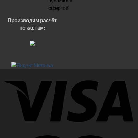
публичной
офертой
Производим расчёт
по картам: