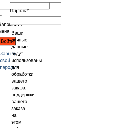
Пароль
*
Запомнить
меня
Ваши
личные
Войти
данные
Забыли
будут
свой
использованы
пароль?
для
обработки
вашего
заказа,
поддержки
вашего
заказа
на
этом