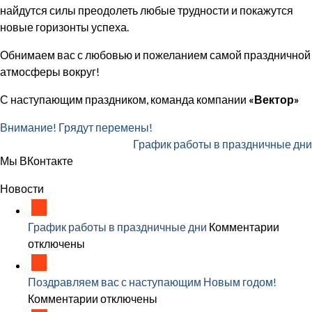
найдутся силы преодолеть любые трудности и покажутся
новые горизонты успеха.
Обнимаем вас с любовью и пожеланием самой праздничной
атмосферы вокруг!
С наступающим праздником, команда компании
«Вектор»
Внимание! Грядут перемены!
График работы в праздничные дни
Мы ВКонтакте
Новости
18
Дек
к
График работы в праздничные дни
Комментарии
запис
отключены
18
Графи
Дек
работ
Поздравляем вас с наступающим Новым годом!
в
к
Комментарии
отключены
празд