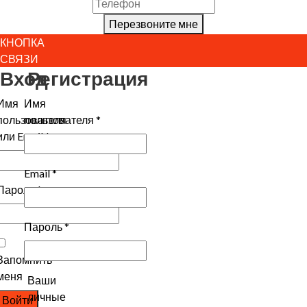
Перезвоните мне
КНОПКА
СВЯЗИ
Вход
Регистрация
Имя
Имя
пользователя
пользователя
*
или Email
*
Email
*
Пароль
*
Пароль
*
Запомнить
меня
Ваши
личные
Войти