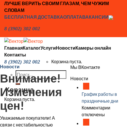
Skip
ЛУЧШЕ ВЕРИТЬ СВОИМ ГЛАЗАМ, ЧЕМ ЧУЖИМ
to
СЛОВАМ
content
БЕСПЛАТНАЯ ДОСТАВКА
ОПЛАТА
ВАКАНСИИ
8 (3902) 302 002
Главная
Каталог
Услуги
Новости
Камеры онлайн
Контакты
Корзина пуста.
8 (3902) 302 002
Новости
Мы ВКонтакте
Искать:
Внимание!
Новости
18
Изменения
Корзина
Дек
График работы в
Корзина пуста.
праздничные дни
цен!
к
Комментарии
записи
отключены
Уважаемые покупатели! А
18
График
Дек
связи с нестабильностью