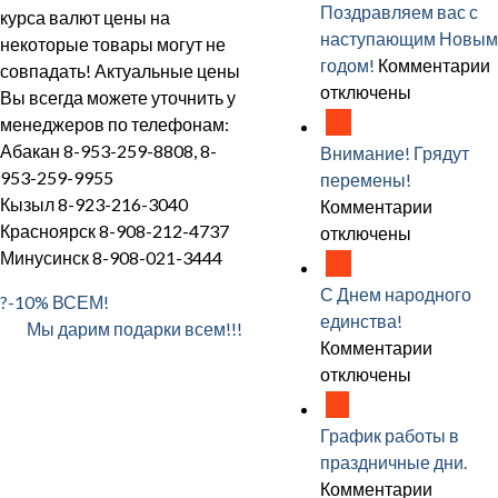
работы
Поздравляем вас с
курса валют цены на
в
наступающим Новым
некоторые товары могут не
праздн
к
годом!
Комментарии
совпадать! Актуальные цены
дни
отключены
Вы всегда можете уточнить у
17
менеджеров по телефонам:
Ноя
Абакан 8-953-259-8808, 8-
Внимание! Грядут
с
953-259-9955
перемены!
Кызыл 8-923-216-3040
к
Комментарии
Красноярск 8-908-212-4737
записи
отключены
Минусинск 8-908-021-3444
04
Вниман
Ноя
Грядут
С Днем народного
?-10% ВСЕМ!
переме
единства!
Мы дарим подарки всем!!!
к
Комментарии
записи
отключены
29
С
Окт
Днем
График работы в
народн
праздничные дни.
единств
к
Комментарии