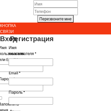
Перезвоните мне
КНОПКА
СВЯЗИ
Вход
Регистрация
Имя
Имя
пользователя
пользователя
*
или Email
*
Email
*
Пароль
*
Пароль
*
Запомнить
меня