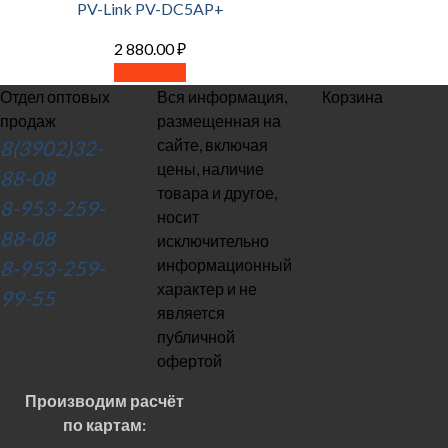
PV-Link PV-DC5AP+
2 880.00
₽
В корзину
Отдел оптовых
Вся информация,
Корзина
продаж
размещенная на
сайте, включая
8(3902)32-
цены, наличие
88-08
товара и другое,
8-953-259-
носит
88-08
исключительно
информационный
8-953-259-
характер и не
99-55
является
публичной
офертой
Производим расчёт
по картам: