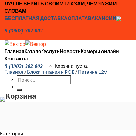
Skip
ЛУЧШЕ ВЕРИТЬ СВОИМ ГЛАЗАМ, ЧЕМ ЧУЖИМ
to
СЛОВАМ
content
БЕСПЛАТНАЯ ДОСТАВКА
ОПЛАТА
ВАКАНСИИ
8 (3902) 302 002
Главная
Каталог
Услуги
Новости
Камеры онлайн
Контакты
Корзина пуста.
8 (3902) 302 002
Главная
/
Блоки питания и POE
/
Питание 12V
Искать:
Корзина
Корзина пуста.
Категории