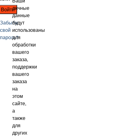
Ваши
личные
Войти
данные
Забыли
будут
свой
использованы
пароль?
для
обработки
вашего
заказа,
поддержки
вашего
заказа
на
этом
сайте,
а
также
для
других