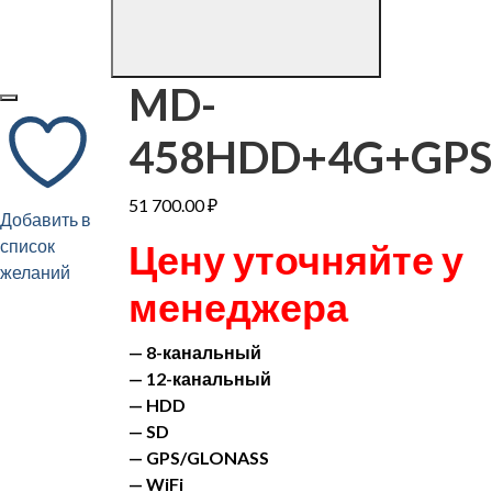
MD-
458HDD+4G+GPS
51 700.00
₽
Добавить в
список
Цену уточняйте у
желаний
менеджера
— 8-канальный
— 12-канальный
— HDD
— SD
— GPS/GLONASS
— WiFi