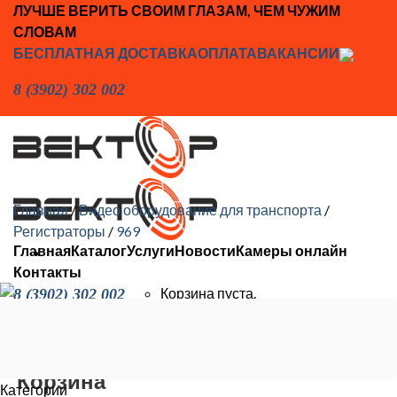
Skip
ЛУЧШЕ ВЕРИТЬ СВОИМ ГЛАЗАМ, ЧЕМ ЧУЖИМ
to
СЛОВАМ
content
БЕСПЛАТНАЯ ДОСТАВКА
ОПЛАТА
ВАКАНСИИ
8 (3902) 302 002
Главная
/
Видео оборудование для транспорта
/
Регистраторы
/
969
Главная
Каталог
Услуги
Новости
Камеры онлайн
Контакты
Корзина пуста.
8 (3902) 302 002
Искать:
Корзина
Категории