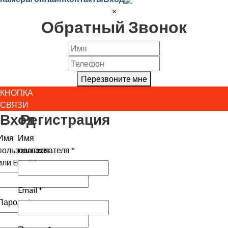
×
Обратный Звонок
Перезвоните мне
КНОПКА
СВЯЗИ
Вход
Регистрация
Имя
Имя
пользователя
пользователя
*
или Email
*
Email
*
Пароль
*