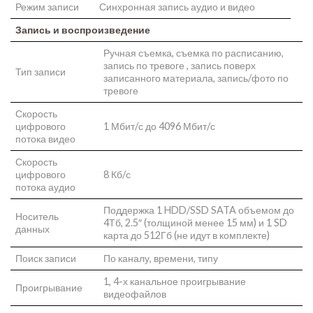
Режим записи
Синхронная запись аудио и видео
Запись и воспроизведение
Ручная съемка, съемка по расписанию,
запись по тревоге , запись поверх
Тип записи
записанного материала, запись/фото по
тревоге
Скорость
цифрового
1 Мбит/с до 4096 Мбит/с
потока видео
Скорость
цифрового
8 Кб/с
потока аудио
Поддержка 1 HDD/SSD SATA объемом до
Носитель
4Тб, 2.5″ (толщиной менее 15 мм) и 1 SD
данных
карта до 512Гб (не идут в комплекте)
Поиск записи
По каналу, времени, типу
1, 4-х канальное проигрывание
Проигрывание
видеофайлов