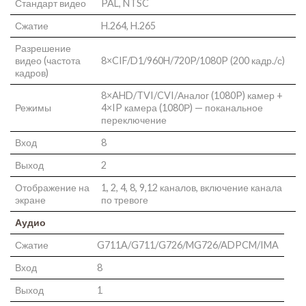
Стандарт видео
PAL, NTSC
Сжатие
H.264, H.265
Разрешение
видео (частота
8×CIF/D1/960H/720P/1080P (200 кадр./с)
кадров)
8×AHD/TVI/CVI/Аналог (1080P) камер +
Режимы
4×IP камера (1080Р) — поканальное
переключение
Вход
8
Выход
2
Отображение на
1, 2, 4, 8, 9,12 каналов, включение канала
экране
по тревоге
Аудио
Сжатие
G711A/G711/G726/MG726/ADPCM/IMA
Вход
8
Выход
1