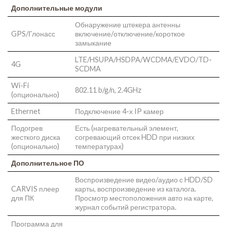
Дополнительные модули
Обнаружение штекера антенны
GPS/Глонасс
включение/отключение/короткое
замыкание
LTE/HSUPA/HSDPA/WCDMA/EVDO/TD-
4G
SCDMA
Wi-Fi
802.11 b/g/n, 2.4GHz
(опционально)
Ethernet
Подключение 4-х IP камер
Подогрев
Есть (нагревательный элемент,
жесткого диска
согревающий отсек HDD при низких
(опционально)
температурах)
Дополнительное ПО
Воспроизведение видео/аудио с HDD/SD
CARVIS плеер
карты, воспроизведение из каталога.
для ПК
Просмотр местоположения авто на карте,
журнал событий регистратора.
Программа для