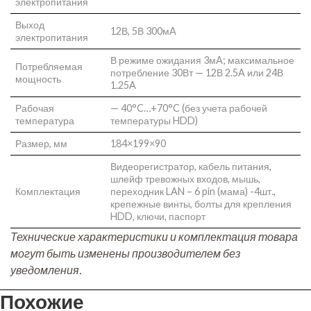
электропитания
Выход
12В, 5В 300мA
электропитания
В режиме ожидания 3мA; максимальное
Потребляемая
потребление 30Вт — 12В 2.5A или 24В
мощность
1.25A
Рабочая
— 40°C…+70°C (без учета рабочей
температура
температуры HDD)
Размер, мм
184×199×90
Видеорегистратор, кабель питания,
шлейф тревожных входов, мышь,
Комплектация
переходник LAN – 6 pin (мама) -4шт.,
крепежные винты, болты для крепления
HDD, ключи, паспорт
Технические характеристики и комплектация товара
могут быть изменены производителем без
уведомления.
Похожие