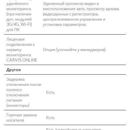
удалённого
Удаленный просмотр видео и
мониторинга
местоположения авто, просмотр архива
(при наличии
видеоданных с регистратора,
доп. модулей
централизованное управление и
3G/4G, Wi-Fi)
установка параметров.
для ПК
Лицензия
подключения к
сервису
Опция (уточняйте у менеджеров).
мониторинга
CARVIS.ONLINE
Другое
Задержка
отключения после
полного
Есть
отключения
питания
(ионисторы)
Горячая замена
Есть
носителя
Есть (устройство выключится