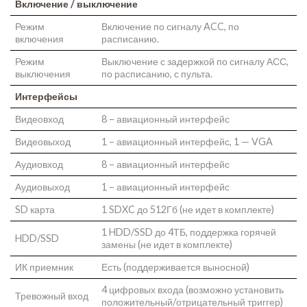
Включение / выключение
Режим
Включение по сигналу ACC, по
включения
расписанию.
Режим
Выключение с задержкой по сигналу АСС,
выключения
по расписанию, с пульта.
Интерфейсы
Видеовход
8 – авиационный интерфейс
Видеовыход
1 – авиационный интерфейс, 1 — VGA
Аудиовход
8 – авиационный интерфейс
Аудиовыход
1 – авиационный интерфейс
SD карта
1 SDXC до 512Гб (не идет в комплекте)
1 HDD/SSD до 4ТБ, поддержка горячей
HDD/SSD
замены (не идет в комплекте)
ИК приемник
Есть (поддерживается выносной)
4 цифровых входа (возможно установить
Тревожный вход
положительный/отрицательный триггер)