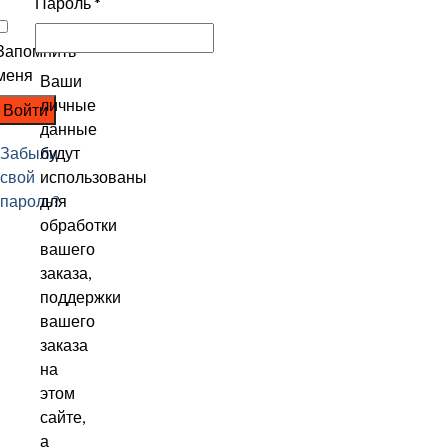
Пароль
*
Запомнить
меня
Ваши
личные
Войти
данные
Забыли
будут
свой
использованы
пароль?
для
обработки
вашего
заказа,
поддержки
вашего
заказа
на
этом
сайте,
а