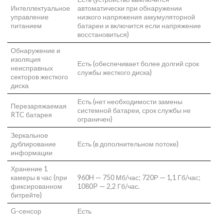
Интеллектуальное
автоматически при обнаружении
управление
низкого напряжения аккумуляторной
питанием
батареи и включится если напряжение
восстановиться)
Обнаружение и
изоляция
Есть (обеспечивает более долгий срок
неисправных
службы жесткого диска)
секторов жесткого
диска
Есть (нет необходимости замены
Перезаряжаемая
системной батареи, срок службы не
RTC батарея
ограничен)
Зеркальное
дублирование
Есть (в дополнительном потоке)
информации
Хранение 1
камеры в час (при
960H — 750 Мб/час; 720Р — 1,1 Гб/час;
фиксированном
1080P — 2,2 Гб/час.
битрейте)
G-сенсор
Есть