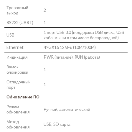
Тревожный
2
выход
RS232 (UART)
1
1 порт USB 3.0 (поддержка USB диска, USB
USB
хаба, мыши в том числе беспроводной)
Ethernet
4×GX16 12М-6 (10M/100M)
Индикация
PWR (питание), RUN (работа)
Замок
1
блокировки
Отладочный
1
порт
Обновление ПО
Режим
Ручной, автоматический
обновления
Метод
USB, SD карта
обновления