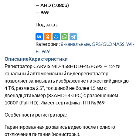
— AHD (1080p)
— 969
Под заказ
Категории:
8-канальные
,
GPS/GLONASS
,
Wi-
Fi
,
969
Описание
Характеристики
Регистратор CARVIS MD-458HDD+4G+GPS — 12-ти
канальный автомобильный видеорегистратор,
позволяет записывать изображение на жесткий диск до
4 Тб, размера 2.5″, толщиной не более 15 мм с
двенадцати камер (8×AHD+4×IPC) с разрешением
1080P (Full HD). Имеет сертификат ПП №969.
Особенности регистратора:
Гарантированная до запись видео после полного
отключения питания (ионисторы).