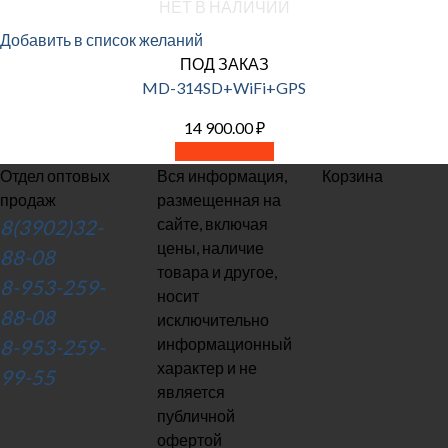
НЕТ В НАЛИЧИИ
Добавить в список желаний
ПОД ЗАКАЗ
MD-314SD+WiFi+GPS
14 900.00
₽
Читать далее
Отдел оптовых
Вся информация,
Корзина
продаж
размещенная на
сайте, включая
8(3902)32-
цены, наличие
88-08
товара и другое,
8-953-259-
носит
88-08
исключительно
информационный
8-953-259-
характер и не
99-55
является
публичной
офертой