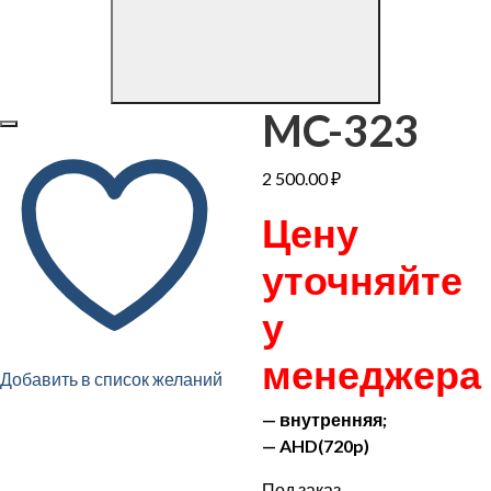
MC-323
2 500.00
₽
Цену
уточняйте
у
менеджера
Добавить в список желаний
— внутренняя;
— AHD(720p)
Под заказ