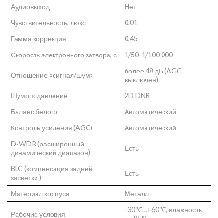
Аудиовыход
Нет
Чувствительность, люкс
0,01
Гамма коррекция
0,45
Скорость электронного затвора, с
1/50-1/100 000
более 48 дБ (AGC
Отношение «сигнал/шум»
выключен)
Шумоподавление
2D DNR
Баланс белого
Автоматический
Контроль усиления (AGC)
Автоматический
D-WDR (расширенный
Есть
динамический диапазон)
BLC (компенсация задней
Есть
засветки )
Материал корпуса
Металл
-30℃…+60℃, влажность
Рабочие условия