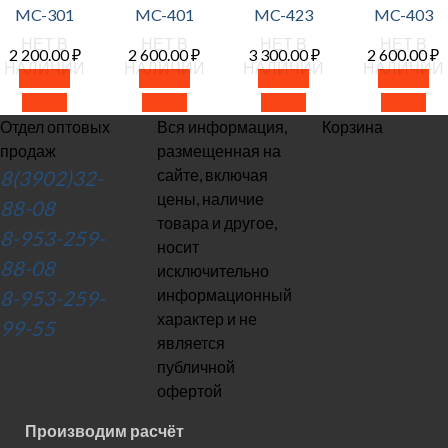
MC-301
MC-401
MC-423
MC-403
НЕТ В
НЕТ В
НЕТ В
НЕТ В
2 200.00
₽
2 600.00
₽
3 300.00
₽
2 600.00
₽
НАЛИЧИИ
НАЛИЧИИ
НАЛИЧИИ
НАЛИЧИИ
Читать
Читать
Читать
Читать
далее
далее
далее
далее
Отдел оптовых
Вся информация,
Корзина
продаж
размещенная на
сайте, включая
8(3902)32-
цены, наличие
88-08
товара и другое,
8-953-259-
носит
88-08
исключительно
информационный
8-953-259-
характер и не
99-55
является
публичной
офертой
Производим расчёт