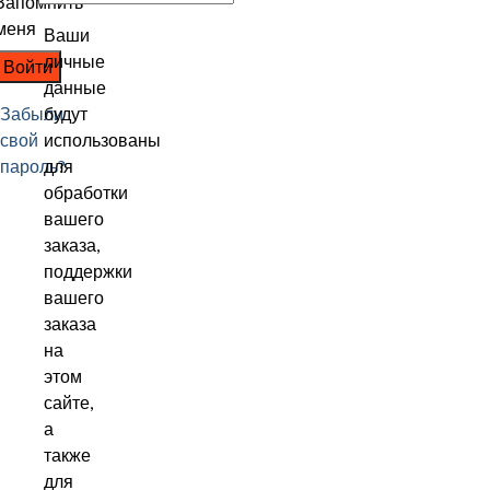
Запомнить
меня
Ваши
личные
Войти
данные
Забыли
будут
свой
использованы
пароль?
для
обработки
вашего
заказа,
поддержки
вашего
заказа
на
этом
сайте,
а
также
для