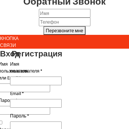
Обратный Звонок
Перезвоните мне
КНОПКА
СВЯЗИ
Вход
Регистрация
Имя
Имя
пользователя
пользователя
*
или Email
*
Email
*
Пароль
*
Пароль
*