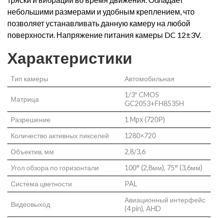
небольшими размерами и удобным креплением, что
позволяет устанавливать данную камеру на любой
поверхности. Напряжение питания камеры DC 12±3V.
Характеристики
Тип камеры
Автомобильная
1/3″ CMOS
Матрица
GC2053+FH8535H
Разрешение
1 Mpx (720P)
Количество активных пикселей
1280×720
Объектив, мм
2,8/3,6
Угол обзора по горизонтали
100° (2,8мм), 75° (3,6мм)
Система цветности
PAL
Авиационный интерфейс
Видеовыход
(4 pin), AHD