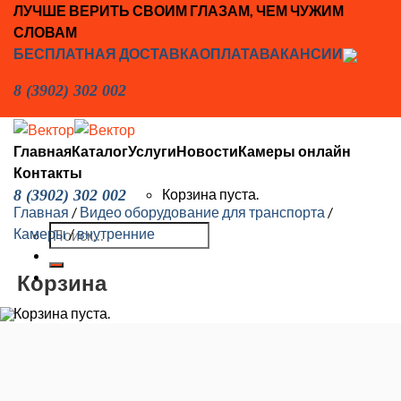
Skip
ЛУЧШЕ ВЕРИТЬ СВОИМ ГЛАЗАМ, ЧЕМ ЧУЖИМ
to
СЛОВАМ
content
БЕСПЛАТНАЯ ДОСТАВКА
ОПЛАТА
ВАКАНСИИ
8 (3902) 302 002
Главная
Каталог
Услуги
Новости
Камеры онлайн
Контакты
Корзина пуста.
8 (3902) 302 002
Главная
/
Видео оборудование для транспорта
/
Искать:
Камеры
/
внутренние
Корзина
Корзина пуста.