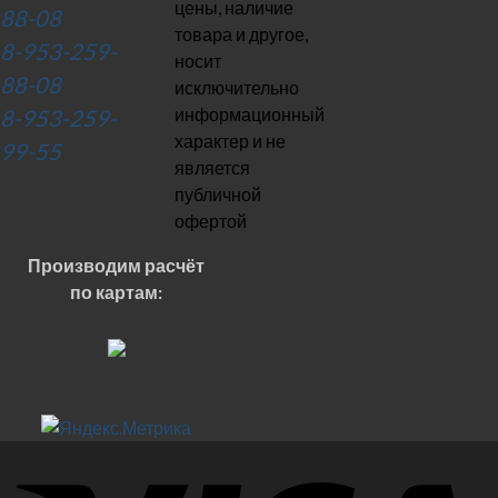
цены, наличие
88-08
товара и другое,
8-953-259-
носит
88-08
исключительно
информационный
8-953-259-
характер и не
99-55
является
публичной
офертой
Производим расчёт
по картам: