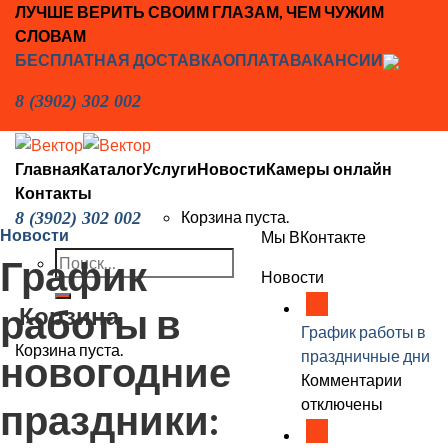
Skip
ЛУЧШЕ ВЕРИТЬ СВОИМ ГЛАЗАМ, ЧЕМ ЧУЖИМ
to
СЛОВАМ
content
БЕСПЛАТНАЯ ДОСТАВКА
ОПЛАТА
ВАКАНСИИ
8 (3902) 302 002
Главная
Каталог
Услуги
Новости
Камеры онлайн
Контакты
Корзина пуста.
8 (3902) 302 002
Новости
Мы ВКонтакте
Искать:
График
Новости
18
работы в
Корзина
Дек
График работы в
Корзина пуста.
праздничные дни
новогодние
к
Комментарии
запис
отключены
праздники:
18
Графи
Дек