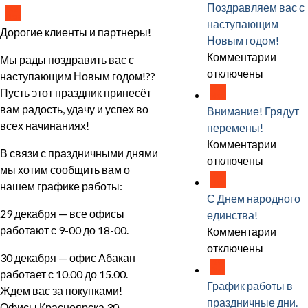
работ
Поздравляем вас с
28
Дек
в
наступающим
Дорогие клиенты и партнеры!
празд
Новым годом!
дни
к
Комментарии
Мы рады поздравить вас с
запис
отключены
наступающим Новым годом!??
17
Поздр
Пусть этот праздник принесёт
Ноя
вас
вам радость, удачу и успех во
Внимание! Грядут
с
всех начинаниях!
перемены!
наст
к
Комментарии
В связи с праздничными днями
Новы
запис
отключены
мы хотим сообщить вам о
годом
04
Внима
Ноя
нашем графике работы:
Гряду
С Днем народного
перем
29 декабря — все офисы
единства!
работают с 9-00 до 18-00.
к
Комментарии
запис
отключены
30 декабря — офис Абакан
29
С
Окт
работает с 10.00 до 15.00.
Днем
График работы в
Ждем вас за покупками!
народ
праздничные дни.
Офисы Красноярска 30