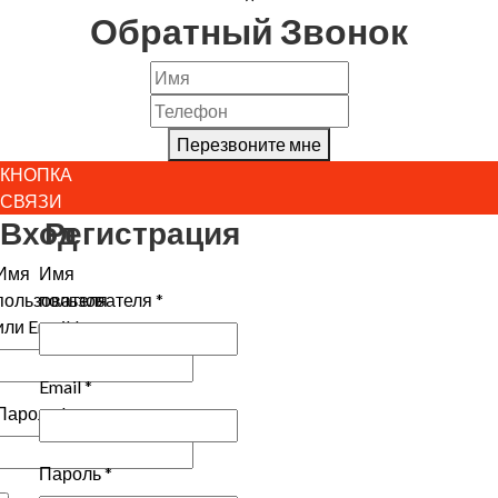
Обратный Звонок
Перезвоните мне
КНОПКА
СВЯЗИ
Вход
Регистрация
Имя
Имя
пользователя
пользователя
*
или Email
*
Email
*
Пароль
*
Пароль
*