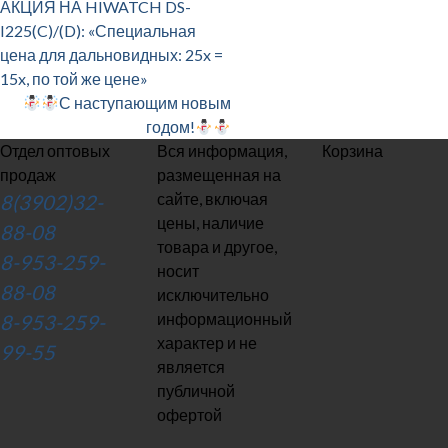
АКЦИЯ НА HIWATCH DS-
I225(C)/(D): «Специальная
цена для дальновидных: 25x =
15x, по той же цене»
С наступающим новым
годом!
Отдел оптовых
Вся информация,
Корзина
продаж
размещенная на
сайте, включая
8(3902)32-
цены, наличие
88-08
товара и другое,
8-953-259-
носит
88-08
исключительно
информационный
8-953-259-
характер и не
99-55
является
публичной
офертой