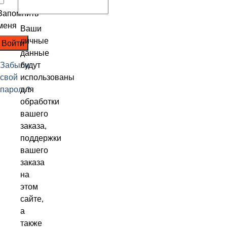
Запомнить
меня
Ваши
личные
Войти
данные
Забыли
будут
свой
использованы
пароль?
для
обработки
вашего
заказа,
поддержки
вашего
заказа
на
этом
сайте,
а
также