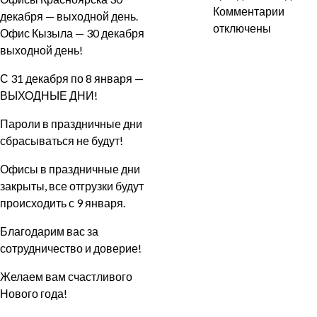
единс
к
Комментарии
декабря — выходной день.
запис
отключены
Офис Кызыла — 30 декабря
Графи
выходной день!
работ
С 31 декабря по 8 января —
в
ВЫХОДНЫЕ ДНИ!
празд
дни.
Пароли в праздничные дни
сбрасываться не будут!
Офисы в праздничные дни
закрыты, все отгрузки будут
происходить с 9 января.
Благодарим вас за
сотрудничество и доверие!
Желаем вам счастливого
Нового года!